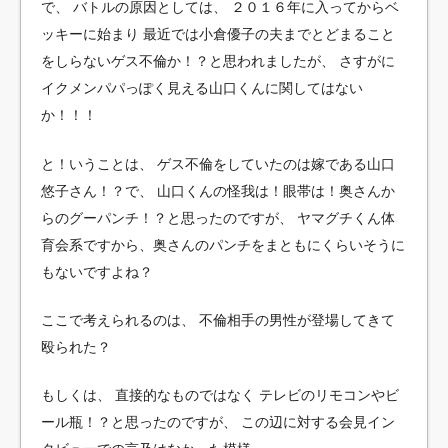
で、
バトルの原因としては、
２０１６年に入ってからベ
ッキーに始まり
最近では小倉優子の夫までとどまること
をしらないゲス不倫か！？と思われましたが、
さすがに
イクメンパパっぽく見える山口くんに関してはない
か！！！
と！いうことは、
ゲス不倫をしていたのは嫁である山口
悠子さん！？で、
山口くんの怪我は！眼帯は！奥さんか
らのグーパンチ！？と思ったのですが、
ヤマグチくん体
育会系ですから、奥さんのパンチをまともにくらいそうに
もないですよね？
ここで考えられるのは、
不倫相手の男性が登場してきて
殴られた？
もしくは、
直接的なものではなく
テレビのリモコンやビ
ール瓶！？と思ったのですが、
この辺に対する会見イン