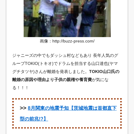
画像：http://buzz-press.com/
ジャニーズの中でもダッシュ村などもあり
長年人気のグ
ループTOKIO(トキオ)でドラムを担当する山口達也(ヤマ
グチタツヤ)さんが離婚を発表しました。
TOKIO山口氏の
離婚の原因や理由より子供の親権や養育費
が気にな
る！！！
>>
8月関東の地震予知【茨城地震は首都直下
型の前兆!?】