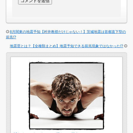
8月関東の地震予知【村井教授だけじゃない！】茨城地震は首都直下型の
前兆!?
地震雲とは？【全種類まとめ】地震予知できる前兆現象ではなかった!?