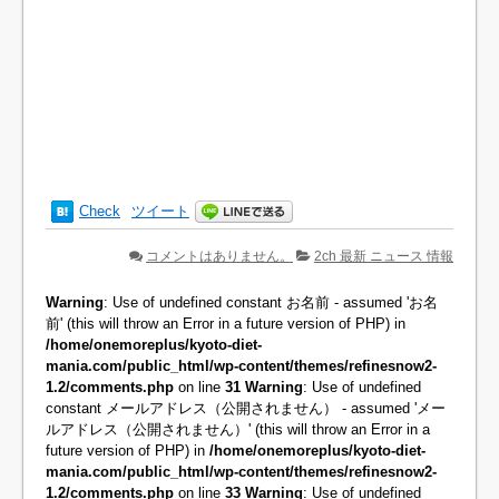
Check
ツイート
コメントはありません。
2ch 最新 ニュース 情報
Warning
: Use of undefined constant お名前 - assumed 'お名
前' (this will throw an Error in a future version of PHP) in
/home/onemoreplus/kyoto-diet-
mania.com/public_html/wp-content/themes/refinesnow2-
1.2/comments.php
on line
31
Warning
: Use of undefined
constant メールアドレス（公開されません） - assumed 'メー
ルアドレス（公開されません）' (this will throw an Error in a
future version of PHP) in
/home/onemoreplus/kyoto-diet-
mania.com/public_html/wp-content/themes/refinesnow2-
1.2/comments.php
on line
33
Warning
: Use of undefined