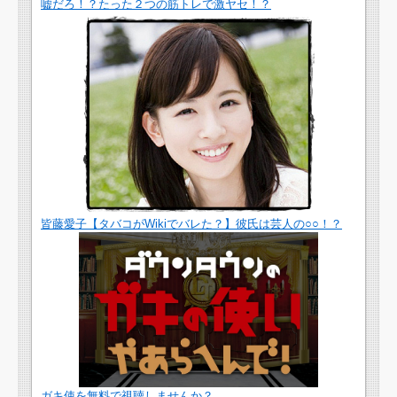
嘘だろ！？たった２つの筋トレで激ヤセ！？
皆藤愛子【タバコがWikiでバレた？】彼氏は芸人の○○！？
ガキ使を無料で視聴しませんか？