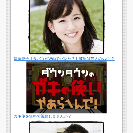
皆藤愛子【タバコがWikiでバレた？】彼氏は芸人の○○！？
ガキ使を無料で視聴しませんか？