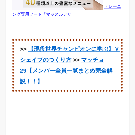
トレーニ
ング専用フード「マッスルデリ」
>>
【現役世界チャンピオンに学ぶ】Ｖ
シェイプのつくり方
>>
マッチョ
29【メンバー全員一覧まとめ完全解
説！！】