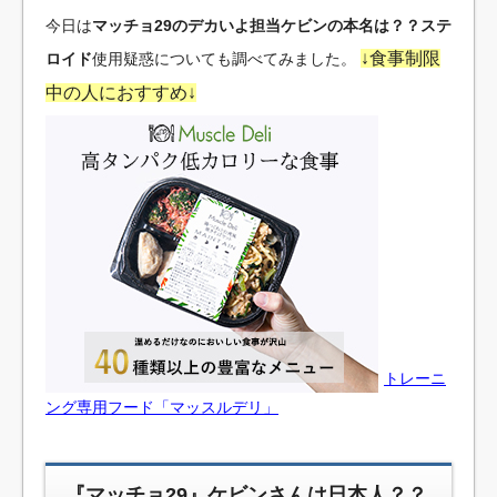
今日は
マッチョ29のデカいよ担当ケビンの本名は？？ステ
↓食事制限
ロイド
使用疑惑についても調べてみました。
中の人におすすめ↓
トレーニ
ング専用フード「マッスルデリ」
『マッチョ29』ケビンさんは日本人？？