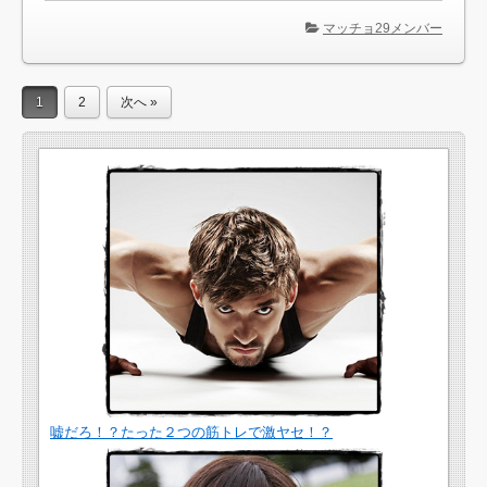
マッチョ29メンバー
1
2
次へ »
嘘だろ！？たった２つの筋トレで激ヤセ！？