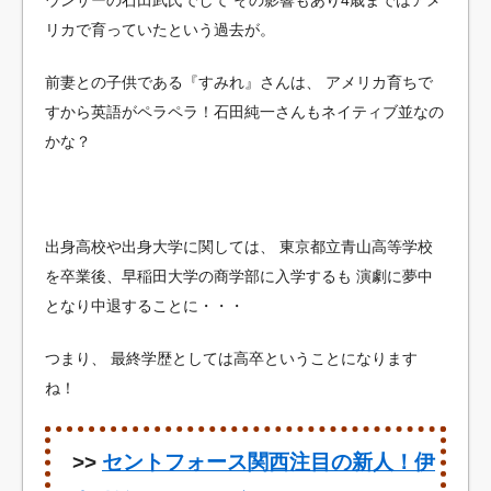
ウンサーの石田武氏でして
その影響もあり4歳まではアメ
リカで育っていたという過去が。
前妻との子供である『すみれ』さんは、
アメリカ育ちで
すから英語がペラペラ！石田純一さんもネイティブ並なの
かな？
出身高校や出身大学に関しては、
東京都立青山高等学校
を卒業後、早稲田大学の商学部に入学するも
演劇に夢中
となり中退することに・・・
つまり、
最終学歴としては高卒ということになります
ね！
>>
セントフォース関西注目の新人！伊