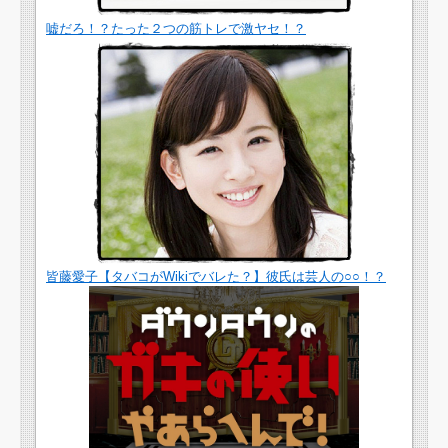
嘘だろ！？たった２つの筋トレで激ヤセ！？
皆藤愛子【タバコがWikiでバレた？】彼氏は芸人の○○！？