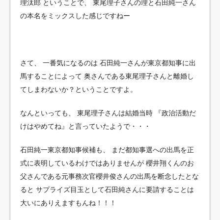
理汰郎 ということで、
東尾理子さんの理と石田純一さん
の本名をミックスした感じですねー
さて、
一番気になるのは
石田純一さんが東京都知事に出
馬することによって
奥さんである東尾理子さんと離婚し
てしまわないか？ということですよ。
なんといっても、
東尾理子さんは結婚当時
『政治活動だ
けはやめてね』と言っていたようで・・・
石田純一東京都知事候補も、
まだ都知事選への出馬を正
式に表明しているわけではありませんが
櫻井翔くんのお
父さんである元事務次官櫻井俊さんの出馬を断念したとな
ると
サプライズ目玉として石田純さんに要請することは
大いにありえますもんね！！！