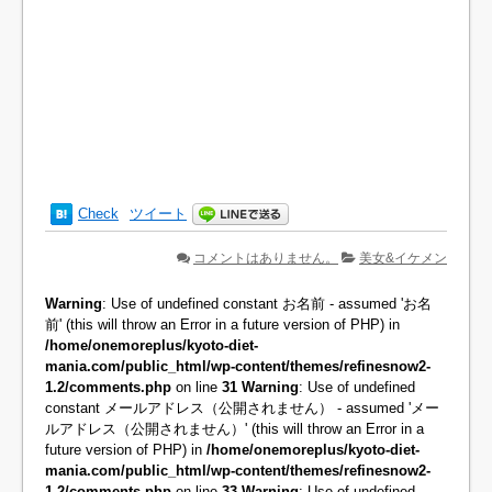
Check
ツイート
コメントはありません。
美女&イケメン
Warning
: Use of undefined constant お名前 - assumed 'お名
前' (this will throw an Error in a future version of PHP) in
/home/onemoreplus/kyoto-diet-
mania.com/public_html/wp-content/themes/refinesnow2-
1.2/comments.php
on line
31
Warning
: Use of undefined
constant メールアドレス（公開されません） - assumed 'メー
ルアドレス（公開されません）' (this will throw an Error in a
future version of PHP) in
/home/onemoreplus/kyoto-diet-
mania.com/public_html/wp-content/themes/refinesnow2-
1.2/comments.php
on line
33
Warning
: Use of undefined