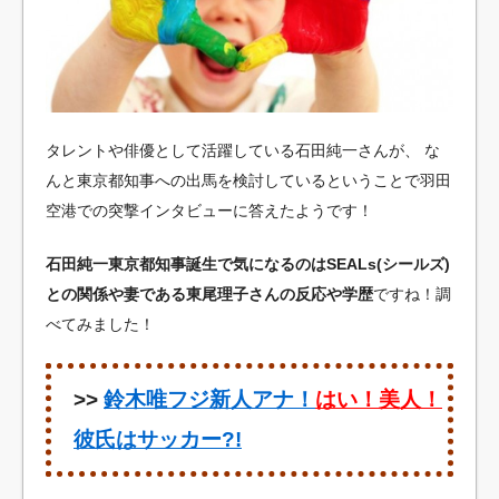
タレントや俳優として活躍している石田純一さんが、
な
んと東京都知事への出馬を検討しているということで羽田
空港での突撃インタビューに答えたようです！
石田純一東京都知事誕生で気になるのはSEALs(シールズ)
との関係や妻である東尾理子さんの反応や学歴
ですね！調
べてみました！
>>
鈴木唯フジ新人アナ！
はい！美人！
彼氏はサッカー?!