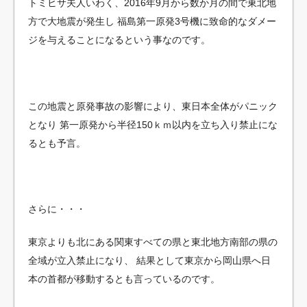
トミヒサ夫人いわく、2016年9月から数か月の間で東北地
方で大地震が発生し
福島第一原発3号機に致命的なダメー
ジを与えることになるという事なのです。
この地震と原発事故の影響により、東日本全体がパニック
となり
第一原発から半径150ｋｍ以内を立ち入り禁止にな
るとも予言。
さらに・・・
東京よりも北にある関東すべての県と東北地方南部の県の
全域が立入禁止になり、
結果として東京から岡山県へ日
本の首都が移動するとも言っているのです。