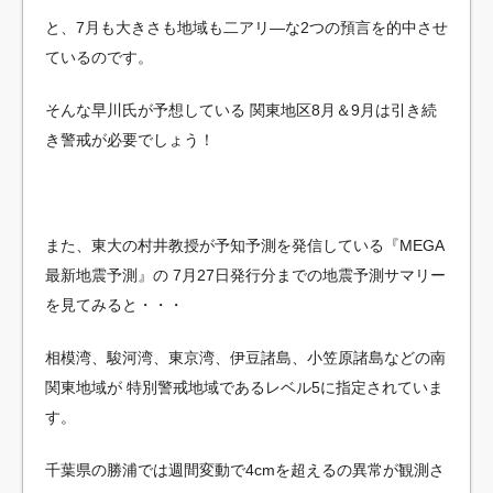
と、7月も大きさも地域も二アリ―な2つの預言を的中させ
ているのです。
そんな早川氏が予想している
関東地区8月＆9月は引き続
き警戒が必要でしょう！
また、東大の村井教授が予知予測を発信している『MEGA
最新地震予測』の
7月27日発行分までの地震予測サマリー
を見てみると・・・
相模湾、駿河湾、東京湾、伊豆諸島、小笠原諸島などの南
関東地域が
特別警戒地域であるレベル5に指定されていま
す。
千葉県の勝浦では週間変動で4cmを超えるの異常が観測さ