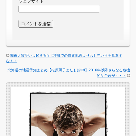
ウェブサイト
関東大震災いつ起きる!?【茨城での前兆地震よりも】赤い月を見逃す
な！！
北海道の地震予知まとめ【松原照子またも的中!】2016年以降さらなる危機
的な予言が・・・