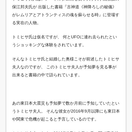
保江邦夫氏が
出版した書籍『古神道《神降ろしの秘儀》
がレムリアとアトランティスの魂を蘇らせる時』に登場す
る実在の人物。
トミヒサ氏は仮名ですが、
何とUFOに連れ去られたとい
うショッキングな体験をされています。
そんなトミヒサ氏と結婚した奥様こそが前述したトミヒサ
夫人なのですが、
このトミヒサ夫人が予知夢を見る事が
出来ると書籍の中で語られています。
あの東日本大震災も予知夢で数か月前に予知していたとい
うトミヒサ夫人。
そんな彼女が2016年9月以降にも東日本
や関東で危機が起こると予言しているのです。