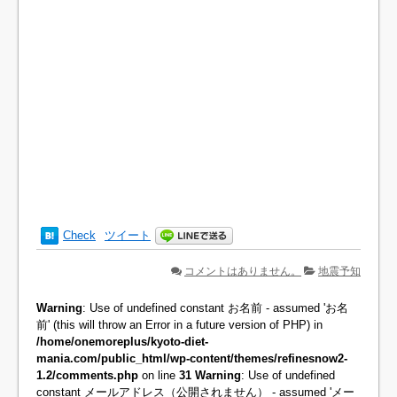
Check
ツイート
コメントはありません。
地震予知
Warning
: Use of undefined constant お名前 - assumed 'お名
前' (this will throw an Error in a future version of PHP) in
/home/onemoreplus/kyoto-diet-
mania.com/public_html/wp-content/themes/refinesnow2-
1.2/comments.php
on line
31
Warning
: Use of undefined
constant メールアドレス（公開されません） - assumed 'メー