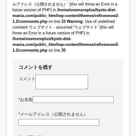
ルアドレス（公開されません）' (this will throw an Error in a
future version of PHP) in
/home/onemoreplus/kyoto-diet-
mania.com/public_html/wp-content/themes/refinesnow2-
1.2/comments.php
on line
33
Warning
: Use of undefined
constant ウェブサイト - assumed 'ウェブサイト' (this will
throw an Error in a future version of PHP) in
/home/onemoreplus/kyoto-diet-
mania.com/public_html/wp-content/themes/refinesnow2-
1.2/comments.php
on line
35
コメントを残す
コメント
*
お名前
*
メールアドレス（公開されません）