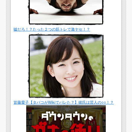
嘘だろ！？たった２つの筋トレで激ヤセ！？
皆藤愛子【タバコがWikiでバレた？】彼氏は芸人の○○！？