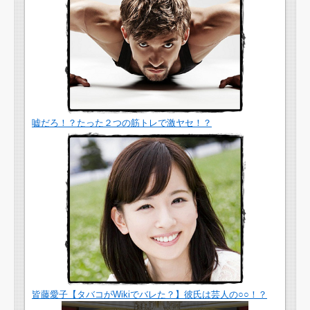
嘘だろ！？たった２つの筋トレで激ヤセ！？
皆藤愛子【タバコがWikiでバレた？】彼氏は芸人の○○！？