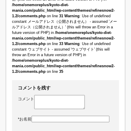
/home/onemoreplus/kyoto-diet-
mania.com/public_html/wp-content/themes/refinesnow2-
1.2/comments.php
on line
31
Warning
: Use of undefined
constant メールアドレス（公開されません） - assumed 'メー
ルアドレス（公開されません）' (this will throw an Error in a
future version of PHP) in
/home/onemoreplus/kyoto-diet-
mania.com/public_html/wp-content/themes/refinesnow2-
1.2/comments.php
on line
33
Warning
: Use of undefined
constant ウェブサイト - assumed 'ウェブサイト' (this will
throw an Error in a future version of PHP) in
/home/onemoreplus/kyoto-diet-
mania.com/public_html/wp-content/themes/refinesnow2-
1.2/comments.php
on line
35
コメントを残す
コメント
*
お名前