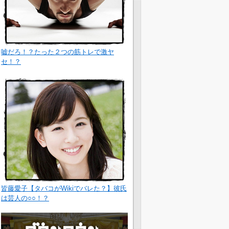
嘘だろ！？たった２つの筋トレで激ヤ
セ！？
皆藤愛子【タバコがWikiでバレた？】彼氏
は芸人の○○！？