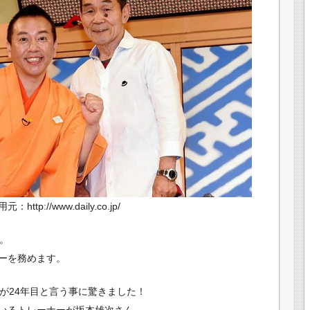
http://www.daily.co.jp/
。
ーを務めます。
が24年目と言う事に驚きました！
いるトレーナーが坂本雄次さん。