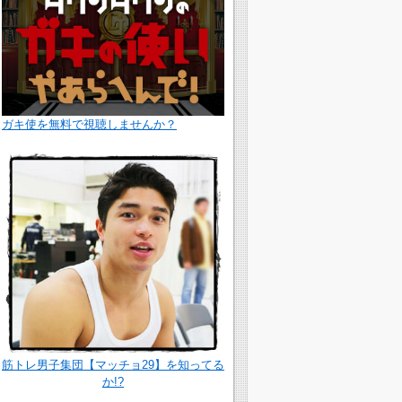
ガキ使を無料で視聴しませんか？
筋トレ男子集団【マッチョ29】を知ってる
か!?