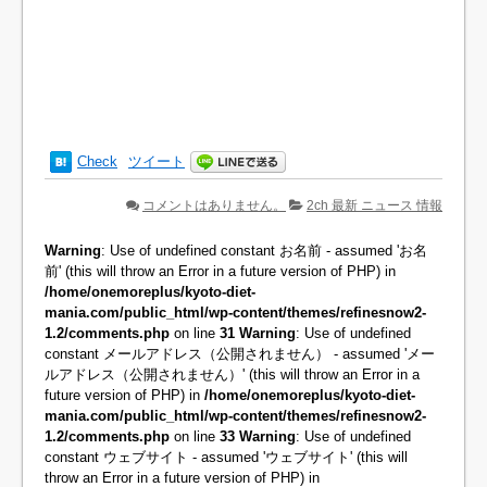
Check
ツイート
コメントはありません。
2ch 最新 ニュース 情報
Warning
: Use of undefined constant お名前 - assumed 'お名
前' (this will throw an Error in a future version of PHP) in
/home/onemoreplus/kyoto-diet-
mania.com/public_html/wp-content/themes/refinesnow2-
1.2/comments.php
on line
31
Warning
: Use of undefined
constant メールアドレス（公開されません） - assumed 'メー
ルアドレス（公開されません）' (this will throw an Error in a
future version of PHP) in
/home/onemoreplus/kyoto-diet-
mania.com/public_html/wp-content/themes/refinesnow2-
1.2/comments.php
on line
33
Warning
: Use of undefined
constant ウェブサイト - assumed 'ウェブサイト' (this will
throw an Error in a future version of PHP) in