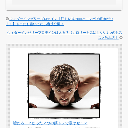
ウィダーインゼリープロテイン【筋トレ後の●●とコンボで筋肉がつ
く！】ドコにも書いてない裏技公開！
ウィダーインゼリープロテインは太る？【カロリーを気にしない2つのおス
スメ飲み方】
嘘だろ！？たった２つの筋トレで激ヤセ！？