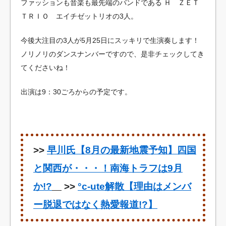
ファッションも音楽も最先端のバンドである
Ｈ ＺＥＴ
ＴＲＩＯ エイチゼットリオの3人。
今後大注目の3人が5月25日にスッキリで生演奏します！
ノリノリのダンスナンバーですので、是非チェックしてき
てくださいね！
出演は9：30ごろからの予定です。
>>
早川氏【8月の最新地震予知】四国
と関西が・・・！南海トラフは9月
か!?
>>
°c-ute解散【理由はメンバ
ー脱退ではなく熱愛報道!?】