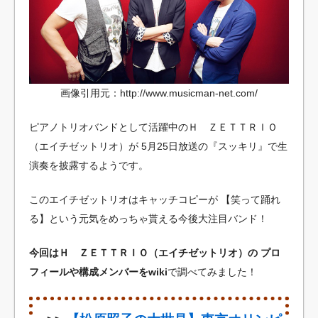
画像引用元：http://www.musicman-net.com/
ピアノトリオバンドとして活躍中のＨ ＺＥＴＴＲＩＯ
（エイチゼットリオ）が
5月25日放送の『スッキリ』で生
演奏を披露するようです。
このエイチゼットリオはキャッチコピーが
【笑って踊れ
る】という元気をめっちゃ貰える今後大注目バンド！
今回はＨ ＺＥＴＴＲＩＯ（エイチゼットリオ）の
プロ
フィールや構成メンバーをwiki
で調べてみました！