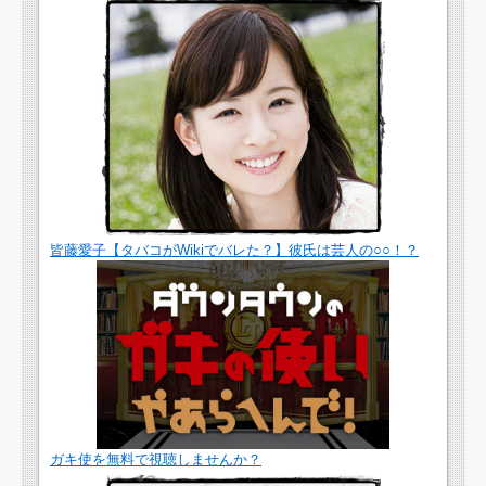
皆藤愛子【タバコがWikiでバレた？】彼氏は芸人の○○！？
ガキ使を無料で視聴しませんか？