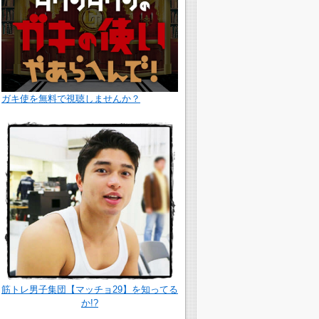
ガキ使を無料で視聴しませんか？
筋トレ男子集団【マッチョ29】を知ってる
か!?