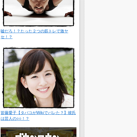
嘘だろ！？たった２つの筋トレで激ヤ
セ！？
皆藤愛子【タバコがWikiでバレた？】彼氏
は芸人の○○！？